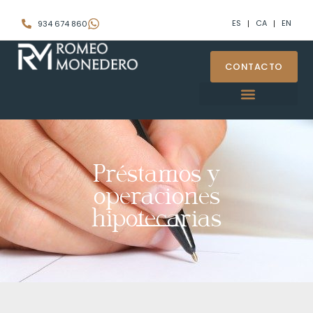
ES
CA
EN
934 674 860
CONTACTO
Préstamos y
operaciones
hipotecarias