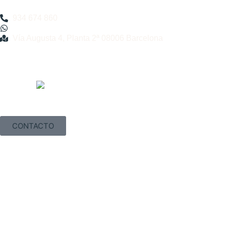
934 674 860
Vía Augusta 4, Planta 2ª 08006 Barcelona
CONTACTO