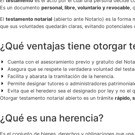
El
testamento
es el acto por el cual una persona decide có
Es un documento
personal, libre, voluntario y revocable
, 
El
testamento notarial
(abierto ante Notario) es la forma 
que sus voluntades quedarán claras, evitando potenciales c
¿Qué ventajas tiene otorgar 
Cuenta con el asesoramiento previo y gratuito del Nota
Asegura que se respete la verdadera voluntad del testa
Facilita y abarata la tramitación de la herencia.
Permite designar tutores o administradores patrimonial
Evita que el heredero sea el designado por ley y no el 
Otorgar testamento notarial abierto es un trámite
rápido, 
¿Qué es una herencia?
Es el conjunto de bienes, derechos y obligaciones que una 