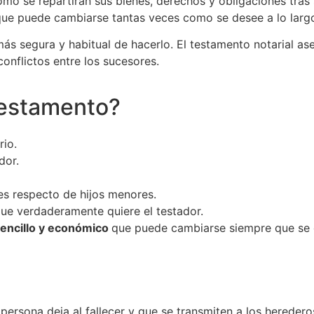
mo se repartirán sus bienes, derechos y obligaciones tras s
que puede cambiarse tantas veces como se desee a lo largo
más segura y habitual de hacerlo. El testamento notarial as
onflictos entre los sucesores.
testamento?
rio.
dor.
es respecto de hijos menores.
que verdaderamente quiere el testador.
sencillo y económico
que puede cambiarse siempre que se 
persona deja al fallecer y que se transmiten a los heredero