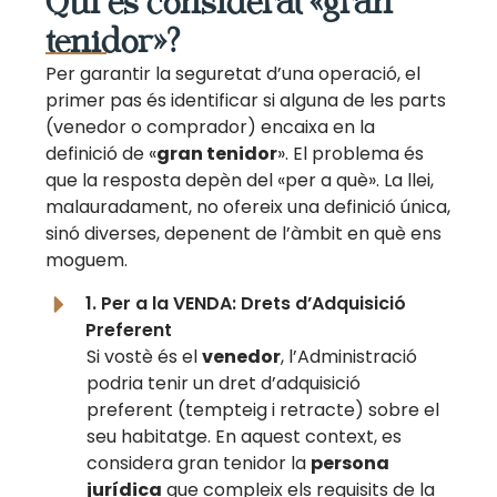
Qui és considerat «gran
tenidor»?
Per garantir la seguretat d’una operació, el
primer pas és identificar si alguna de les parts
(venedor o comprador) encaixa en la
definició de «
gran tenidor
». El problema és
que la resposta depèn del «per a què». La llei,
malauradament, no ofereix una definició única,
sinó diverses, depenent de l’àmbit en què ens
moguem.
1. Per a la VENDA: Drets d’Adquisició
Preferent
Si vostè és el
venedor
, l’Administració
podria tenir un dret d’adquisició
preferent (tempteig i retracte) sobre el
seu habitatge. En aquest context, es
considera gran tenidor la
persona
jurídica
que compleix els requisits de la