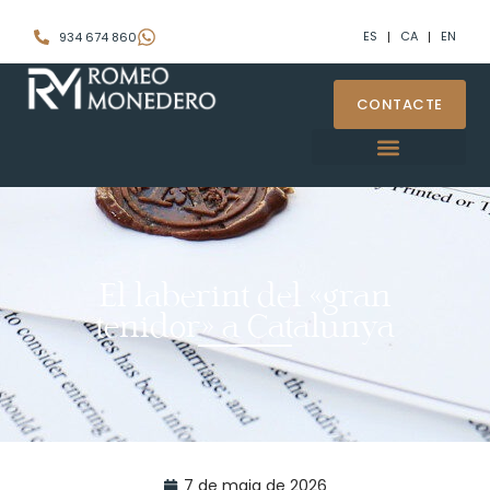
ES
CA
EN
934 674 860
CONTACTE
El laberint del «gran
tenidor» a Catalunya
7 de maig de 2026