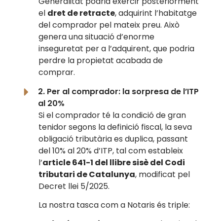
Generalitat podria exercir posteriorment
el
dret de retracte
, adquirint l’habitatge
del comprador pel mateix preu. Això
genera una situació d’enorme
inseguretat per a l’adquirent, que podria
perdre la propietat acabada de
comprar.
2. Per al comprador: la sorpresa de l’ITP
al 20%
Si el comprador té la condició de gran
tenidor segons la definició fiscal, la seva
obligació tributària es duplica, passant
del 10% al 20% d’ITP, tal com estableix
l’
article 641-1 del llibre sisè del Codi
tributari de Catalunya
, modificat pel
Decret llei 5/2025.
La nostra tasca com a Notaris és triple: