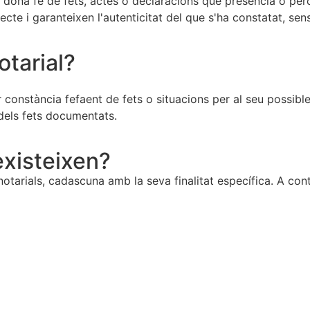
i dona fe de fets, actes o declaracions que presencia o pe
cte i garanteixen l'autenticitat del que s'ha constatat, sense
otarial?
 constància fefaent de fets o situacions per al seu possible
 dels fets documentats.
existeixen?
notarials, cadascuna amb la seva finalitat específica. A con