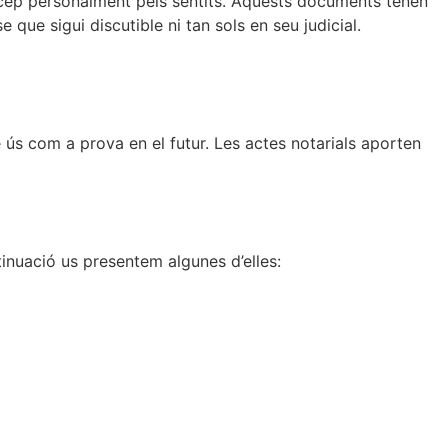
rcep personalment pels sentits. Aquests documents tenen
 que sigui discutible ni tan sols en seu judicial.
 ús com a prova en el futur. Les actes notarials aporten
tinuació us presentem algunes d’elles: