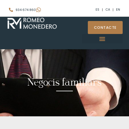
ES
CA
EN
934 674 860
CONTACTE
Negocis familiars