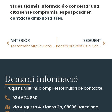
Si desitja més informació o concertar una
cita sense compromís, es pot posar en
contacte amb nosaltres
.
ANTERIOR
SEGÜENT
Testament vital a Catalunya
Poders preventius a Catalunya: protecció legal davant la pèrdua de capacitat
Demani informació
Truqui’ns, visiti’ns o ompli el formulari de contacte.
934 674 860
Via Augusta 4, Planta 2a, 08006 Barcelona