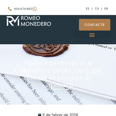
ES
CA
EN
934 674 860
CONTACTE
Poders preventius a
Catalunya: protecció legal
davant la pèrdua de
capacitat
5 de febrer de 2026