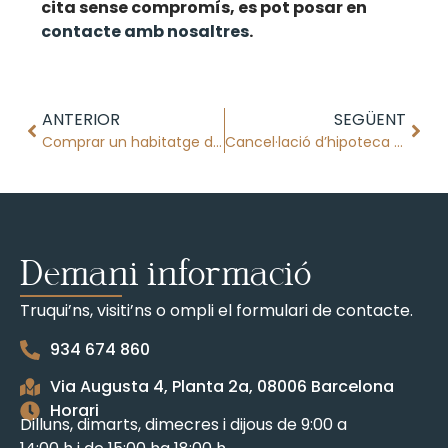
cita sense compromís, es pot posar en
contacte amb nosaltres
.
ANTERIOR
SEGÜENT
Comprar un habitatge davant Notari
Cancel·lació d’hipoteca a través del nou procediment telemàtic
Demani informació
Truqui’ns, visiti’ns o ompli el formulari de contacte.
934 674 860
Via Augusta 4, Planta 2a, 08006 Barcelona
Horari
Dilluns, dimarts, dimecres i dijous de 9:00 a