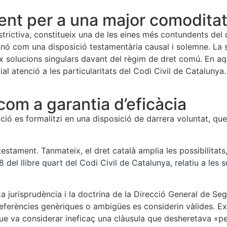
ent per a una major comodita
estrictiva, constitueix una de les eines més contundents del 
 sinó com una disposició testamentària causal i solemne. La 
ix solucions singulars davant del règim de dret comú. En aqu
al atenció a les particularitats del Codi Civil de Catalunya.
 com a garantia d’eficàcia
ió es formalitzi en una disposició de darrera voluntat, que
l testament. Tanmateix, el dret català amplia les possibilita
8 del llibre quart del Codi Civil de Catalunya, relatiu a les
a jurisprudència i la doctrina de la Direcció General de Seg
 referències genèriques o ambigües es considerin vàlides. E
que va considerar ineficaç una clàusula que desheretava «per