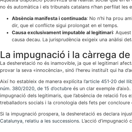
no és automàtica i els tribunals catalans n’han perfilat les 
Absència manifesta i continuada
: No n’hi ha prou am
dir, que el conflicte sigui prolongat en el temps.
Causa exclusivament imputable al legitimari
: Aquest 
causa decau. La jurisprudència exigeix una anàlisi deta
La impugnació i la càrrega de l
La desheretació no és inamovible, ja que el legitimari afect
provar la seva «innocència», sinó l’hereu instituït qui ha d’a
Així ho estableix de manera explícita l’
article 451-20 del ll
núm. 380/2020, de 15 d’octubre
és un clar exemple d’això. 
impugnació dels legitimaris, que l’absència de relació fos e
treballadors socials i la cronologia dels fets per concloure
Si la impugnació prospera, la desheretació es declara injusta
Catalunya, relatiu a les successions
. L’acció d’impugnació 