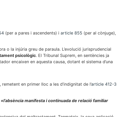
54
(per a pares i ascendents) i
article 855
(per al cònjuge),
 o la injúria greu de paraula. L’evolució jurisprudencial
tament psicològic
. El Tribunal Suprem, en sentències ja
ador encaixen en aquesta causa, dotant el sistema d’una
remetent en primer lloc a les d’indignitat de l’
article 412-3
:
«l’absència manifesta i continuada de relació familiar
 extensiva del maltractament. Tanmateix, la seva aplicació