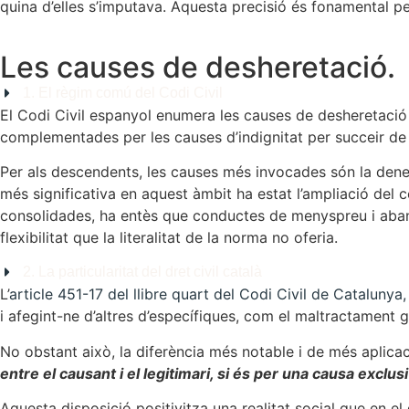
quina d’elles s’imputava. Aquesta precisió és fonamental per
Les causes de desheretació.
1. El règim comú del Codi Civil
El Codi Civil espanyol enumera les causes de desheretació
complementades per les causes d’indignitat per succeir de 
Per als descendents, les causes més invocades són la denega
més significativa en aquest àmbit ha estat l’ampliació del
consolidades, ha entès que conductes de menyspreu i aban
flexibilitat que la literalitat de la norma no oferia.
2. La particularitat del dret civil català
L’
article 451-17 del llibre quart del Codi Civil de Catalunya,
i afegint-ne d’altres d’específiques, com el maltractament 
No obstant això, la diferència més notable i de més aplicaci
entre el causant i el legitimari, si és per una causa exclu
Aquesta disposició positivitza una realitat social que en e