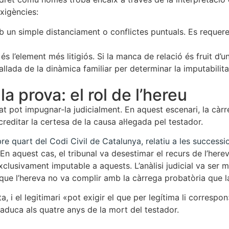
exigències:
b un simple distanciament o conflictes puntuals. Es requerei
és l’element més litigiós. Si la manca de relació és fruit d’u
llada de la dinàmica familiar per determinar la imputabilita
a prova: el rol de l’hereu
at pot impugnar-la judicialment. En aquest escenari, la càrr
creditar la certesa de la causa al·legada pel testador.
ibre quart del Codi Civil de Catalunya, relatiu a les successi
En aquest cas, el tribunal va desestimar el recurs de l’her
xclusivament imputable a aquests. L’anàlisi judicial va ser 
 que l’hereva no va complir amb la càrrega probatòria que la 
, i el legitimari «pot exigir el que per legítima li correspon
caduca als quatre anys de la mort del testador.