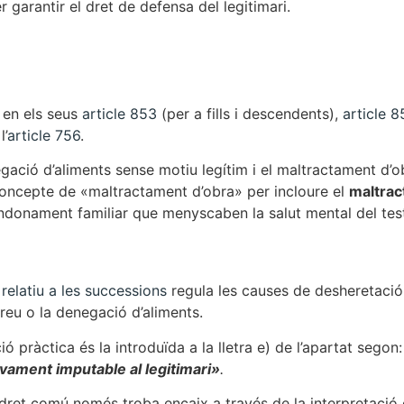
 garantir el dret de defensa del legitimari.
 en els seus
article 853
(per a fills i descendents),
article 8
l’
article 756
.
ció d’aliments sense motiu legítim i el maltractament d’obra
 concepte de «maltractament d’obra» per incloure el
maltrac
donament familiar que menyscaben la salut mental del test
 relatiu a les successions
regula les causes de desheretació, 
greu o la denegació d’aliments.
ó pràctica és la introduïda a la lletra e) de l’apartat segon
sivament imputable al legitimari»
.
l dret comú només troba encaix a través de la interpretació