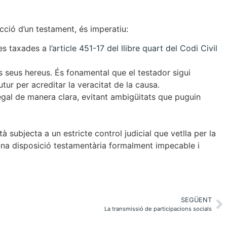
ció d’un testament, és imperatiu:
s taxades a l’
article 451-17 del llibre quart del Codi Civil
s seus hereus. És fonamental que el testador sigui
utur per acreditar la veracitat de la causa.
 legal de manera clara, evitant ambigüitats que puguin
tà subjecta a un estricte control judicial que vetlla per la
 d’una disposició testamentària formalment impecable i
SEGÜENT
La transmissió de participacions socials