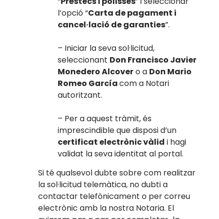
“
Préstecs i pòlisses
” i seleccionar
l’opció “
Carta de pagament i
cancel·lació de garanties
”.
– Iniciar la seva sol·licitud,
seleccionant
Don Francisco Javier
Monedero Alcover
o a
Don Mario
Romeo García
com a Notari
autoritzant.
– Per a aquest tràmit, és
imprescindible que disposi d’un
certificat electrònic vàlid
i hagi
validat la seva identitat al portal.
Si té qualsevol dubte sobre com realitzar
la sol·licitud telemàtica, no dubti a
contactar telefònicament o per correu
electrònic amb la nostra Notaria. El