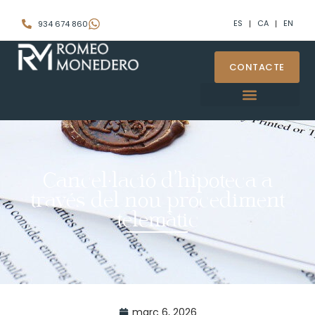
ES
CA
EN
934 674 860
CONTACTE
Cancel·lació d’hipoteca a
través del nou procediment
telemàtic
març 6, 2026